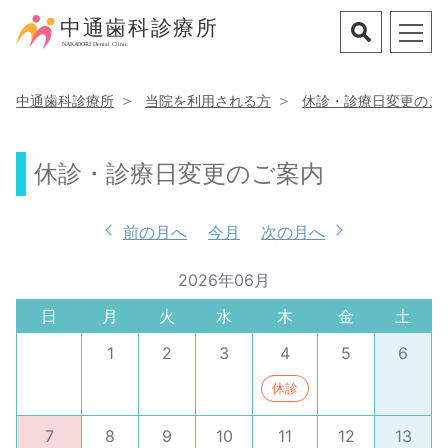
中通歯科診療所
当院を利用される方
休診・診療日変更のご
休診・診療日変更のご案内
前の月へ
今月
次の月へ
2026年06月
日
月
火
水
木
金
土
1
2
3
4
5
6
休診
7
8
9
10
11
12
13