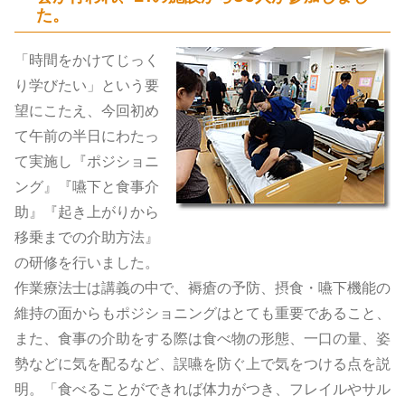
た。
「時間をかけてじっく
り学びたい」という要
望にこたえ、今回初め
て午前の半日にわたっ
て実施し『ポジショニ
ング』『嚥下と食事介
助』『起き上がりから
移乗までの介助方法』
の研修を行いました。
作業療法士は講義の中で、褥瘡の予防、摂食・嚥下機能の
維持の面からもポジショニングはとても重要であること、
また、食事の介助をする際は食べ物の形態、一口の量、姿
勢などに気を配るなど、誤嚥を防ぐ上で気をつける点を説
明。「食べることができれば体力がつき、フレイルやサル