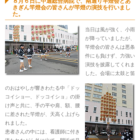
８月６日に中通総合病院で、南通り竿燈会とあ
きぎん竿燈会の皆さんが竿燈の演技を行いまし
た。
当日は風が強く、小雨
が降っていましたが、
竿燈会の皆さんは悪条
件にも負けず、力強い
演技を披露してくれま
した。会場に太鼓と笛
のおはやしが響きわたる中「ドッ
コイショ―、ドッコイショ」の掛
け声と共に、手の平や肩、額、腰
に差された竿燈が、天高く上げら
れました。
患者さんの中には、看護師に付き