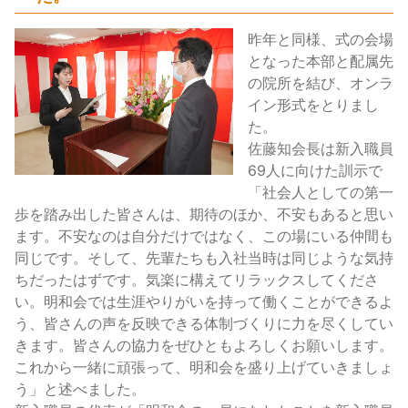
昨年と同様、式の会場
となった本部と配属先
の院所を結び、オンラ
イン形式をとりまし
た。
佐藤知会長は新入職員
69人に向けた訓示で
「社会人としての第一
歩を踏み出した皆さんは、期待のほか、不安もあると思い
ます。不安なのは自分だけではなく、この場にいる仲間も
同じです。そして、先輩たちも入社当時は同じような気持
ちだったはずです。気楽に構えてリラックスしてくださ
い。明和会では生涯やりがいを持って働くことができるよ
う、皆さんの声を反映できる体制づくりに力を尽くしてい
きます。皆さんの協力をぜひともよろしくお願いします。
これから一緒に頑張って、明和会を盛り上げていきましょ
う」と述べました。