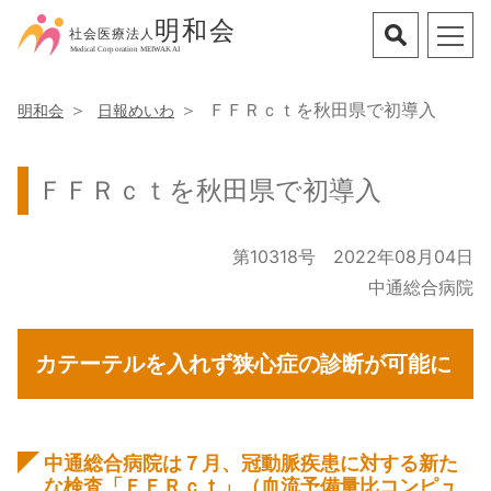
ＦＦＲｃｔを秋田県で初導入
明和会
日報めいわ
ＦＦＲｃｔを秋田県で初導入
第10318号 2022年08月04日
中通総合病院
カテーテルを入れず狭心症の診断が可能に
中通総合病院は７月、冠動脈疾患に対する新た
な検査「ＦＦＲ
ｃｔ」（血流予備量比コンピュ