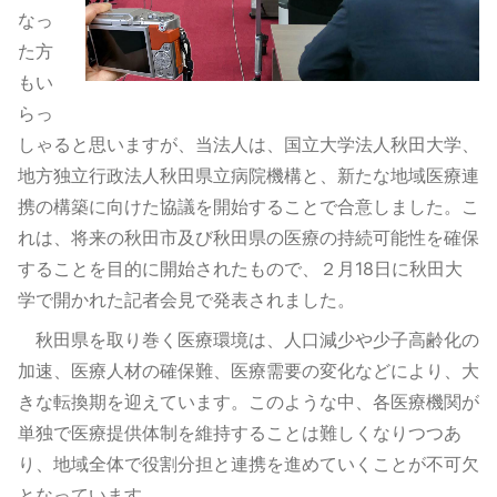
なっ
た方
もい
らっ
しゃると思いますが、当法人は、国立大学法人秋田大学、
地方独立行政法人秋田県立病院機構と、新たな地域医療連
携の構築に向けた協議を開始することで合意しました。こ
れは、将来の秋田市及び秋田県の医療の持続可能性を確保
することを目的に開始されたもので、２月18日に秋田大
学で開かれた記者会見で発表されました。
秋田県を取り巻く医療環境は、人口減少や少子高齢化の
加速、医療人材の確保難、医療需要の変化などにより、大
きな転換期を迎えています。このような中、各医療機関が
単独で医療提供体制を維持することは難しくなりつつあ
り、地域全体で役割分担と連携を進めていくことが不可欠
となっています。