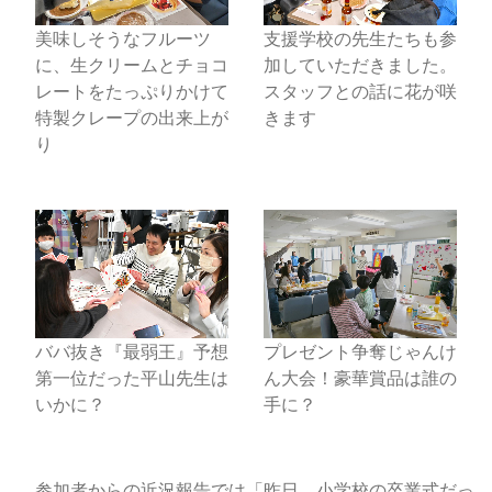
美味しそうなフルーツ
支援学校の先生たちも参
に、生クリームとチョコ
加していただきました。
レートをたっぷりかけて
スタッフとの話に花が咲
特製クレープの出来上が
きます
り
ババ抜き『最弱王』予想
プレゼント争奪じゃんけ
第一位だった平山先生は
ん大会！豪華賞品は誰の
いかに？
手に？
参加者からの近況報告では「昨日、小学校の卒業式だっ