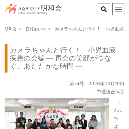
カメラちゃんと行く！ 小児血液疾患
明和会
日報めいわ
カメラちゃんと行く！ 小児血液
疾患の会編 ― 再会の笑顔がつな
ぐ、あたたかな時間 ―
第74号 2026年03月19日
中通総合病院
こ
んに
ち
は