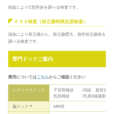
採血によりC型肝炎を調べる検査です。
ＰＳＡ検査（前立腺特異抗原検査）
採血により前立腺がん、前立腺肥大、急性前立腺炎を
調べる検査です。
専門ドックご案内
費用については
こちら
からご確認ください
レディースドック
子宮癌検診 〔内診、超音波、
乳癌検診 〔乳房X線撮影〕
脳ドック
＊
MRI等