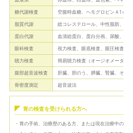
糖代謝検査
空腹時血糖、ヘモグロビンＡ1ｃ、
脂質代謝
総コレステロール、中性脂肪、HD
蛋白代謝
血清総蛋白、蛋白分画、尿酸、RF
眼科検査
視力検査、眼底検査、眼圧検査
聴力検査
簡易聴力検査（オージオメーター
腹部超音波検査
肝臓、胆のう、膵臓、腎臓、その
骨密度測定
超音波法
胃の検査を受けられる方へ
・胃の手術、治療歴のある方、または現在治療中の方