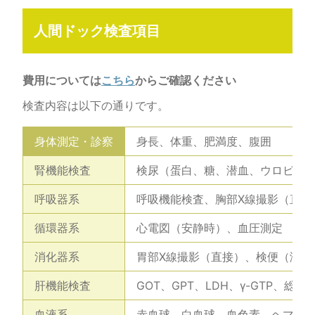
人間ドック検査項目
費用については
こちら
からご確認ください
検査内容は以下の通りです。
身体測定・診察
身長、体重、肥満度、腹囲
腎機能検査
検尿（蛋白、糖、潜血、ウロビリノ
呼吸器系
呼吸機能検査、胸部X線撮影（直接
循環器系
心電図（安静時）、血圧測定
消化器系
胃部X線撮影（直接）、検便（潜血
肝機能検査
GOT、GPT、LDH、γ-GTP、総
血液系
赤血球、白血球、血色素、ヘマトク