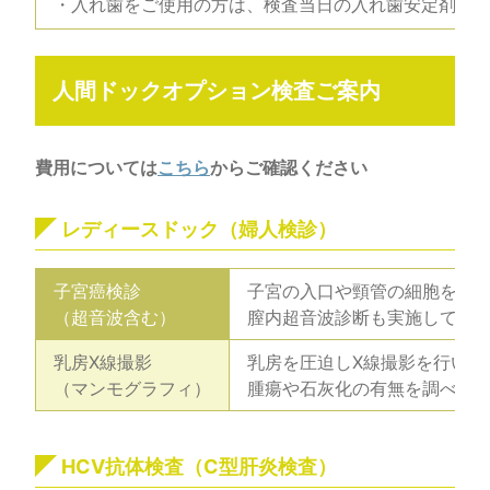
・入れ歯をご使用の方は、検査当日の入れ歯安定剤は
人間ドックオプション検査ご案内
費用については
こちら
からご確認ください
レディースドック（婦人検診）
子宮癌検診
子宮の入口や頸管の細胞をと
（超音波含む）
膣内超音波診断も実施してい
乳房X線撮影
乳房を圧迫しX線撮影を行いま
（マンモグラフィ）
腫瘍や石灰化の有無を調べる
HCV抗体検査（C型肝炎検査）