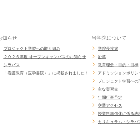
お知らせ
当学院について
プロジェクト学習への取り組み
学院長挨拶
２０２６年度 オープンキャンパスのお知らせ
沿革
シラバス
教育理念・目的・目標
「看護教育（医学書院）」に掲載されました！
アドミッションポリシ
プロジェクト学習への
主な実習先
年間行事予定
交通アクセス
授業料無償化に係る表
カリキュラム・シラバ