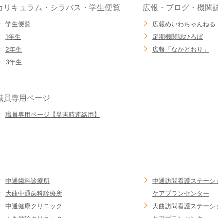
カリキュラム・シラバス・学生便覧
広報・ブログ・機関
学生便覧
広報めいわちゃんねる
1年生
定期機関誌ひろば
2年生
広報「なかどおり」
3年生
職員専用ページ
職員専用ページ【災害時連絡用】
中通歯科診療所
中通訪問看護ステーシ
大曲中通歯科診療所
ケアプランセンター
中通健康クリニック
大曲訪問看護ステーシ