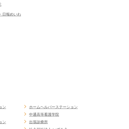
誌
・日報めいわ
ョン
ホームヘルパーステーション
中通高等看護学院
ョン
出張診療所