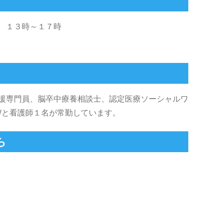
 １３時～１７時
援専門員、脳卒中療養相談士、認定医療ソーシャルワ
Wと看護師１名が常勤しています。
ら