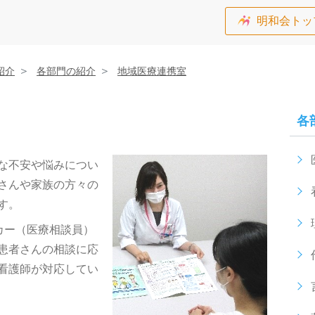
明和会トッ
紹介
各部門の紹介
地域医療連携室
各
な不安や悩みについ
さんや家族の方々の
す。
カー（医療相談員）
患者さんの相談に応
看護師が対応してい