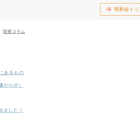
明和会トッ
院長コラム
にあるもの
嫌がらせ）
めました！