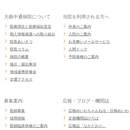
大曲中通病院について
当院を利用される方へ
医療理念と医療福祉宣言
外来のご案内
個人情報保護への取り組み
入院のご案内
院長あいさつ
お見舞いメールサービス
院⾧コラム
人間ドック
病院の概要
予防接種のご案内
掲示・届出事項
地域連携研修会
交通アクセス
募集案内
広報・ブログ・機関誌
医師募集
広報めいわちゃんねる・日報めいわ
採用情報
定期機関誌ひろば
医師臨床研修のご案内
広報誌「なかどおり」