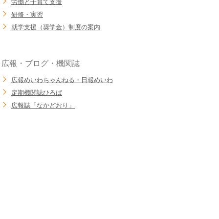
労働と子育て支援
研修・実習
就学支援（奨学金）制度の案内
広報・ブログ・機関誌
広報めいわちゃんねる・日報めいわ
定期機関誌ひろば
広報誌「なかどおり」