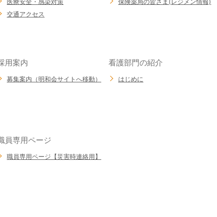
医療安全・感染対策
保険薬局の皆さま(レジメン情報)
交通アクセス
採用案内
看護部門の紹介
募集案内（明和会サイトへ移動）
はじめに
職員専用ページ
職員専用ページ【災害時連絡用】