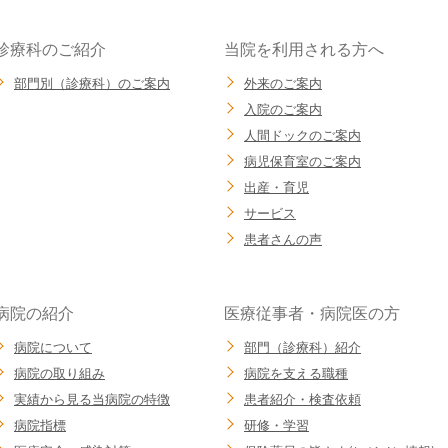
診療科のご紹介
当院を利用される方へ
部門別（診療科）のご案内
外来のご案内
入院のご案内
人間ドックのご案内
病児保育室のご案内
出産・育児
サービス
患者さんの声
病院の紹介
医療従事者・病院医の方
病院について
部門（診療科）紹介
病院の取り組み
病院を支える職種
実績から見る当病院の特徴
患者紹介・検査依頼
病院指標
研修・学習