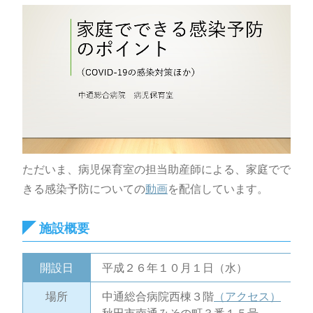
ただいま、病児保育室の担当助産師による、家庭でで
きる感染予防についての
動画
を配信しています。
施設概要
開設日
平成２６年１０月１日（水）
場所
中通総合病院西棟３階
（アクセス）