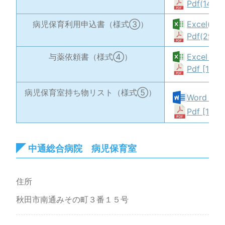
Pdf(142K
病児保育利用申込書（様式③）
Excel(23
Pdf(292K
与薬依頼書（様式④）
Excel [20
Pdf [194K
病児保育室持ち物リスト（様式⑤）
Word [18
Pdf [141K
中通総合病院 病児保育室
住所
秋田市南通みその町３番１５号