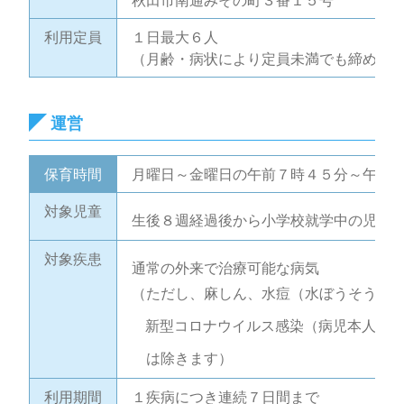
秋田市南通みその町３番１５号
利用定員
１日最大６人
（月齢・病状により定員未満でも締め切
運営
保育時間
月曜日～金曜日の午前７時４５分～午後
対象児童
生後８週経過後から小学校就学中の児童
対象疾患
通常の外来で治療可能な病気
（ただし、麻しん、水痘（水ぼうそう）
新型コロナウイルス感染（病児本人また
は
除きます）
利用期間
１疾病につき連続７日間まで