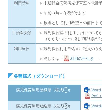
利用予約
中通総合病院病児保育室へ電話予約
午前８時～午後5時まで
原則として利用希望日の前日まで
（
主治医受診
病児保育室の利用可否についてかか
（かかりつけ医に利用連絡票の記載
利用当日
病児保育利用申込書に記入のうえ来
詳しくは「
利用の手引き
」を参
各種様式（ダウンロード）
病児保育利用登録票（様式①）
Word（2
Pdf（133
病児保育利用連絡票（様式②）
Word(19K