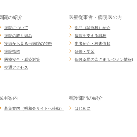
病院の紹介
医療従事者・病院医の方
病院について
部門（診療科）紹介
病院の取り組み
病院を支える職種
実績から見る当病院の特徴
患者紹介・検査依頼
病院指標
研修・学習
医療安全・感染対策
保険薬局の皆さま(レジメン情報)
交通アクセス
採用案内
看護部門の紹介
募集案内（明和会サイトへ移動）
はじめに