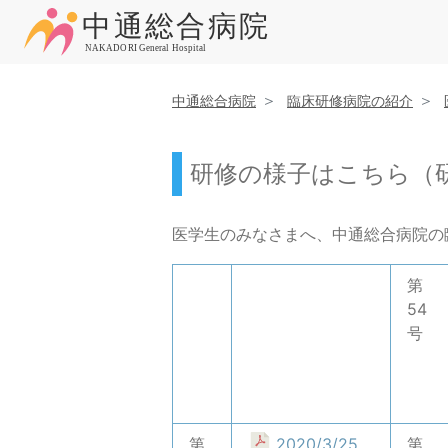
中通総合病院
臨床研修病院の紹介
研修の様子はこちら（
医学生のみなさまへ、中通総合病院の
第
54
号
第
2020/3/25
第